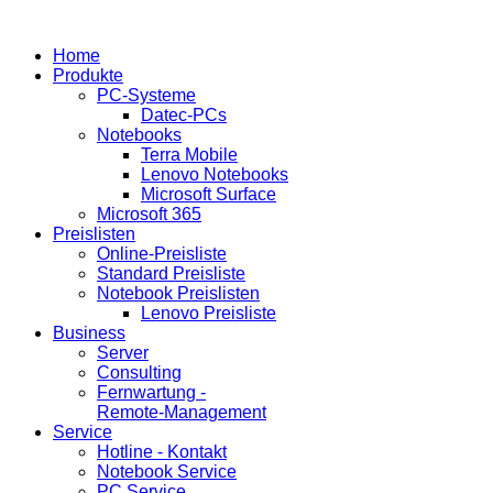
Home
Produkte
PC-Systeme
Datec-PCs
Notebooks
Terra Mobile
Lenovo Notebooks
Microsoft Surface
Microsoft 365
Preislisten
Online-Preisliste
Standard Preisliste
Notebook Preislisten
Lenovo Preisliste
Business
Server
Consulting
Fernwartung -
Remote-Management
Service
Hotline - Kontakt
Notebook Service
PC Service