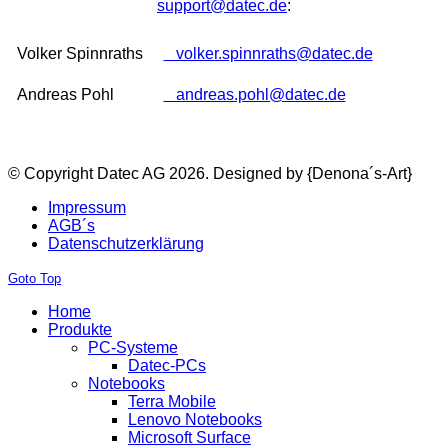
support@datec.de
:
Volker Spinnraths
volker.spinnraths@datec.de
Andreas Pohl
andreas.pohl@datec.de
© Copyright Datec AG 2026.
Designed by {Denona´s-Art}
Impressum
AGB´s
Datenschutzerklärung
Goto Top
Home
Produkte
PC-Systeme
Datec-PCs
Notebooks
Terra Mobile
Lenovo Notebooks
Microsoft Surface