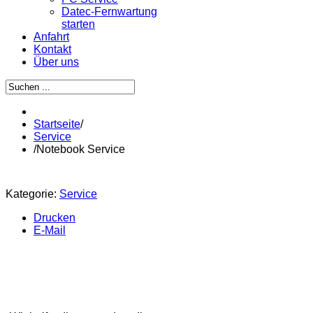
Datec-Fernwartung
starten
Anfahrt
Kontakt
Über uns
Startseite
/
Service
/
Notebook Service
Kategorie:
Service
Drucken
E-Mail