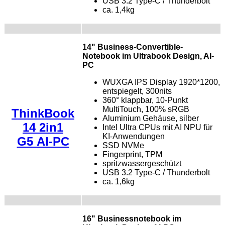
USB 3.2 Type-C / Thunderbolt
ca. 1,4kg
14" Business-Convertible-
Notebook im Ultrabook Design, AI-
PC
WUXGA IPS Display 1920*1200,
entspiegelt, 300nits
360° klappbar, 10-Punkt
MultiTouch, 100% sRGB
ThinkBook
Aluminium Gehäuse, silber
14 2in1
Intel Ultra CPUs mit AI NPU für
KI-Anwendungen
G5 AI-PC
SSD NVMe
Fingerprint, TPM
spritzwassergeschützt
USB 3.2 Type-C / Thunderbolt
ca. 1,6kg
16" Businessnotebook im