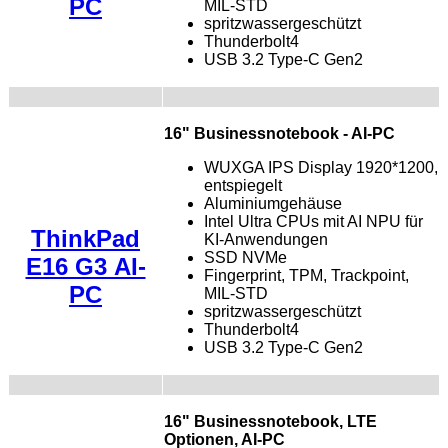
PC
MIL-STD
spritzwassergeschützt
Thunderbolt4
USB 3.2 Type-C Gen2
16" Businessnotebook - AI-PC
WUXGA IPS Display 1920*1200,
entspiegelt
Aluminiumgehäuse
Intel Ultra CPUs mit AI NPU für
ThinkPad
KI-Anwendungen
SSD NVMe
E16 G3 AI-
Fingerprint, TPM, Trackpoint,
PC
MIL-STD
spritzwassergeschützt
Thunderbolt4
USB 3.2 Type-C Gen2
16" Businessnotebook, LTE
Optionen, AI-PC