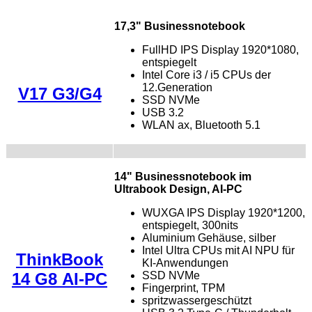
17,3" Businessnotebook
FullHD IPS Display 1920*1080,
entspiegelt
Intel Core i3 / i5 CPUs der
12.Generation
V17 G3/G4
SSD NVMe
USB 3.2
WLAN ax, Bluetooth 5.1
14" Businessnotebook im
Ultrabook Design, AI-PC
WUXGA IPS Display 1920*1200,
entspiegelt, 300nits
Aluminium Gehäuse, silber
Intel Ultra CPUs mit AI NPU für
ThinkBook
KI-Anwendungen
14 G8 AI-PC
SSD NVMe
Fingerprint, TPM
spritzwassergeschützt