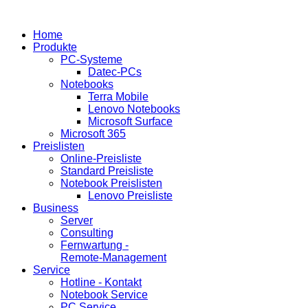
Home
Produkte
PC-Systeme
Datec-PCs
Notebooks
Terra Mobile
Lenovo Notebooks
Microsoft Surface
Microsoft 365
Preislisten
Online-Preisliste
Standard Preisliste
Notebook Preislisten
Lenovo Preisliste
Business
Server
Consulting
Fernwartung -
Remote-Management
Service
Hotline - Kontakt
Notebook Service
PC Service