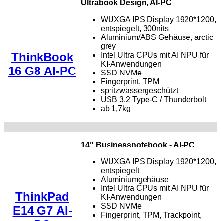
Ultrabook Design, AI-PC
WUXGA IPS Display 1920*1200,
entspiegelt, 300nits
Aluminium/ABS Gehäuse, arctic
grey
ThinkBook
Intel Ultra CPUs mit AI NPU für
KI-Anwendungen
16 G8 AI-PC
SSD NVMe
Fingerprint, TPM
spritzwassergeschützt
USB 3.2 Type-C / Thunderbolt
ab 1,7kg
14" Businessnotebook - AI-PC
WUXGA IPS Display 1920*1200,
entspiegelt
Aluminiumgehäuse
Intel Ultra CPUs mit AI NPU für
ThinkPad
KI-Anwendungen
SSD NVMe
E14 G7 AI-
Fingerprint, TPM, Trackpoint,